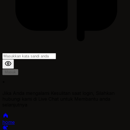
Masuk
*
Jika Anda mengalami Kesulitan saat login, Silahkan
hubungi kami di Live Chat untuk Membantu anda
selanjutnya
home