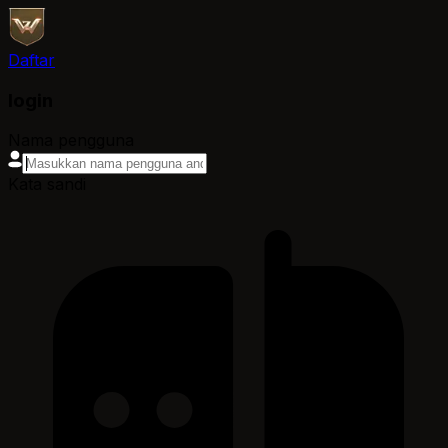
Daftar
login
Nama pengguna
Kata sandi