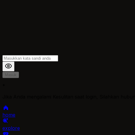
Masuk
*
Jika Anda mengalami Kesulitan saat login, Silahkan hubu
home
explore