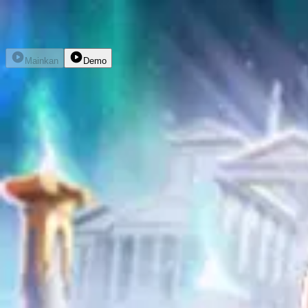
Daftar
Masuk
Mainkan
Demo
Gates of Olympus 1000
pragmatic
kembali
WAZETOTO Situs Judi Bola 
WAZETOTO
juga dikenal sebagai situs judi bol
hingga transaksi keuangan, semuanya dirancang a
WAZETOTO sebagai platform utama mereka.
Keunggulan utama dari situs ini adalah proses
de
lama. Dengan dukungan berbagai metode pembaya