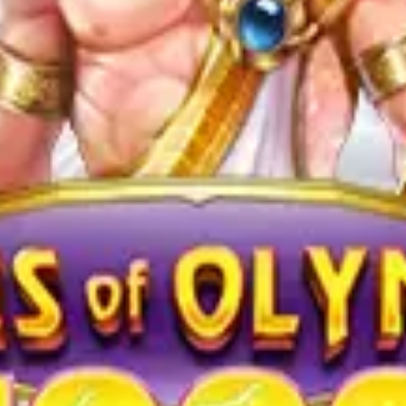
ksi diproses dengan cepat dan akurat.
AZETOTO juga sangat mudah dan tidak ribet. Pe
rumit. Hal ini tentu menjadi nilai tambah yang sa
n bola yang lengkap, mulai dari liga lokal hing
mati pengalaman taruhan yang lebih seru dan me
keputusan yang tepat.
ditawarkan, WAZETOTO menjadi salah satu situs
g lengkap menjadikan platform ini pilihan ideal b