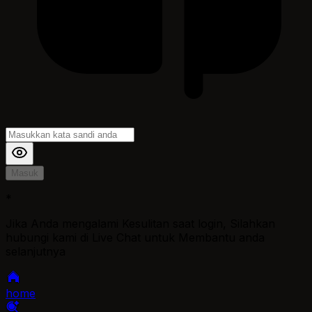
Masuk
*
Jika Anda mengalami Kesulitan saat login, Silahkan
hubungi kami di Live Chat untuk Membantu anda
selanjutnya
home