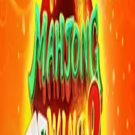
pendaftaran hingga transaksi keuangan,
semuanya dirancang agar praktis dan efisien.
Hal ini menjadi salah satu alasan mengapa
banyak pemain memilih WAZETOTO sebagai
platform utama mereka.
Keunggulan utama dari situs ini adalah proses
deposit
cepat yang memungkinkan pemain
untuk segera memulai permainan tanpa harus
menunggu lama. Dengan dukungan berbagai
metode pembayaran modern, transaksi dapat
dilakukan kapan saja dan di mana saja. Sistem
otomatis yang digunakan juga memastikan
bahwa setiap transaksi diproses dengan cepat
dan akurat.