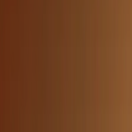
Online Deposit Cepat Withd
a online yang menawarkan kemudahan dalam setiap
gar praktis dan efisien. Hal ini menjadi salah 
posit
cepat yang memungkinkan pemain untuk se
ran modern, transaksi dapat dilakukan kapan saj
ksi diproses dengan cepat dan akurat.