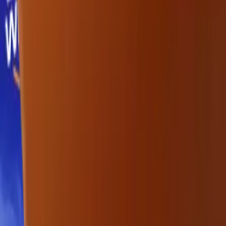
online
online
online
online
online
online