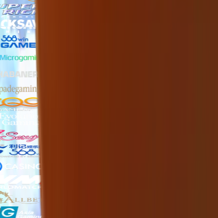
© 2025 Copyright
WAZETOTO
. All rights reserved.
WAZETOTO Situs Judi Bola 
WAZETOTO
juga dikenal sebagai situs judi bol
hingga transaksi keuangan, semuanya dirancang a
WAZETOTO sebagai platform utama mereka.
Keunggulan utama dari situs ini adalah proses
de
lama. Dengan dukungan berbagai metode pembaya
digunakan juga memastikan bahwa setiap transa