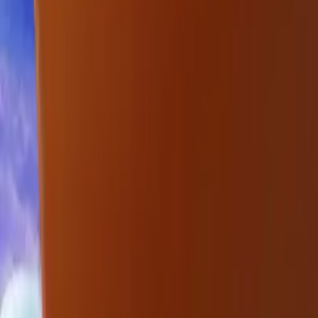
online
online
online
online
online
online