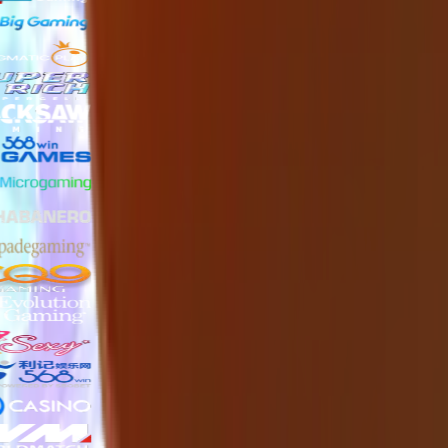
Selain deposit yang cepat, proses
withdraw
di W
waktu singkat tanpa harus melalui prosedur yang 
mengutamakan kenyamanan dan kecepatan.
WAZETOTO juga menyediakan berbagai jenis taruha
dan update secara
real-time,
pemain dapat menik
lengkap juga membantu pemain dalam membuat 
Dengan segala kemudahan dan keunggulan yang 
cepat, withdraw mudah, serta pilihan taruhan yan
dunia.
Lihat Semua
home