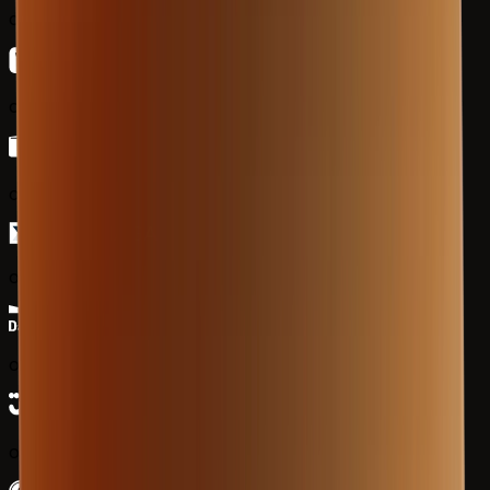
online
online
online
online
online
online