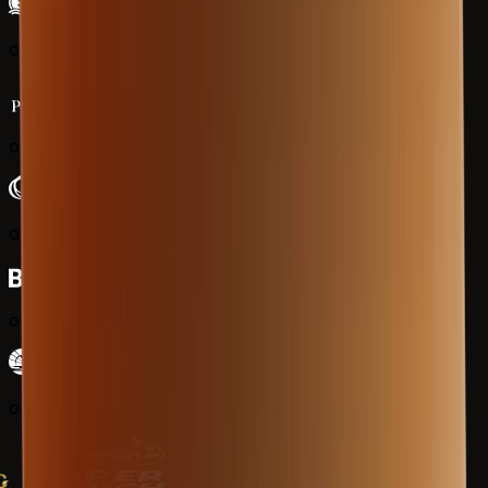
online
online
online
online
online