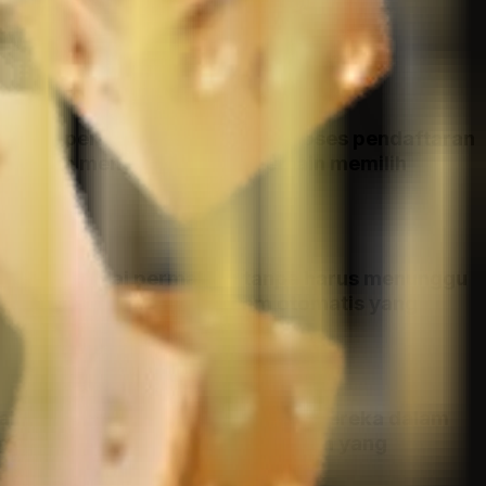
raw Mudah Tanpa Ribet
 aspek permainan. Mulai dari proses pendaftaran
satu alasan mengapa banyak pemain memilih
gera memulai permainan tanpa harus menunggu
a dan di mana saja. Sistem otomatis yang
main dapat menarik kemenangan mereka dalam
ngat penting, terutama bagi pemain yang