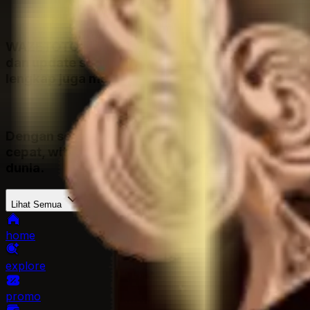
WAZETOTO juga menyediakan berbagai jenis taruha
dan update secara
real-time,
pemain dapat menik
lengkap juga membantu pemain dalam membuat 
Dengan segala kemudahan dan keunggulan yang 
cepat, withdraw mudah, serta pilihan taruhan yan
dunia.
Lihat Semua
home
explore
promo