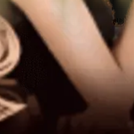
n bola yang lengkap, mulai dari liga lokal hing
mati pengalaman taruhan yang lebih seru dan me
keputusan yang tepat.
ditawarkan, WAZETOTO menjadi salah satu situs
g lengkap menjadikan platform ini pilihan ideal b