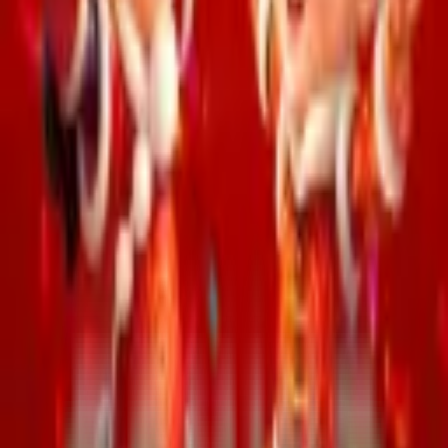
Pemain dapat menarik kemenangan mereka
dalam waktu singkat tanpa harus melalui
prosedur yang rumit. Hal ini tentu menjadi nilai
tambah yang sangat penting, terutama bagi
pemain yang mengutamakan kenyamanan dan
kecepatan.
WAZETOTO juga menyediakan berbagai jenis
taruhan bola yang lengkap, mulai dari liga lokal
hingga internasional. Dengan odds yang
kompetitif dan update secara
real-time,
pemain
dapat menikmati pengalaman taruhan yang
lebih seru dan menguntungkan. Informasi
pertandingan yang lengkap juga membantu
pemain dalam membuat keputusan yang tepat.