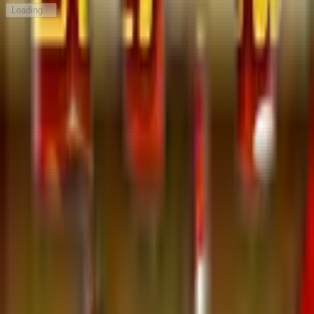
Loading...
24
/
124
Game
Page
1
of
6
WAZETOTO Situs Judi Bola
Online Deposit Cepat
Withdraw Mudah Tanpa
Ribet
WAZETOTO
juga dikenal sebagai situs judi bola
online yang menawarkan kemudahan dalam
setiap aspek permainan. Mulai dari proses
pendaftaran hingga transaksi keuangan,
semuanya dirancang agar praktis dan efisien.