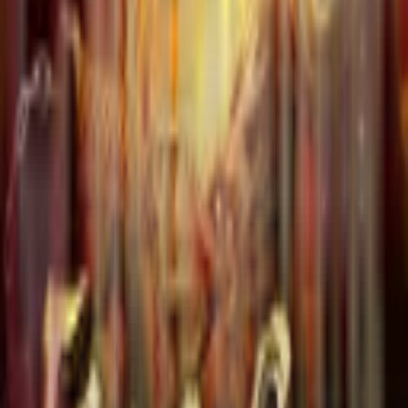
Hal ini menjadi salah satu alasan mengapa
banyak pemain memilih WAZETOTO sebagai
platform utama mereka.
Keunggulan utama dari situs ini adalah proses
deposit
cepat yang memungkinkan pemain
untuk segera memulai permainan tanpa harus
menunggu lama. Dengan dukungan berbagai
metode pembayaran modern, transaksi dapat
dilakukan kapan saja dan di mana saja. Sistem
otomatis yang digunakan juga memastikan
bahwa setiap transaksi diproses dengan cepat
dan akurat.
Selain deposit yang cepat, proses
withdraw
di
WAZETOTO juga sangat mudah dan tidak ribet.