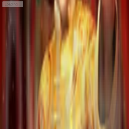
Loading...
24
/
124
Game
Page
1
of
6
WAZETOTO Situs Judi Bola
Online Deposit Cepat
Withdraw Mudah Tanpa
Ribet
WAZETOTO
juga dikenal sebagai situs judi bola
online yang menawarkan kemudahan dalam
setiap aspek permainan. Mulai dari proses
pendaftaran hingga transaksi keuangan,
semuanya dirancang agar praktis dan efisien.