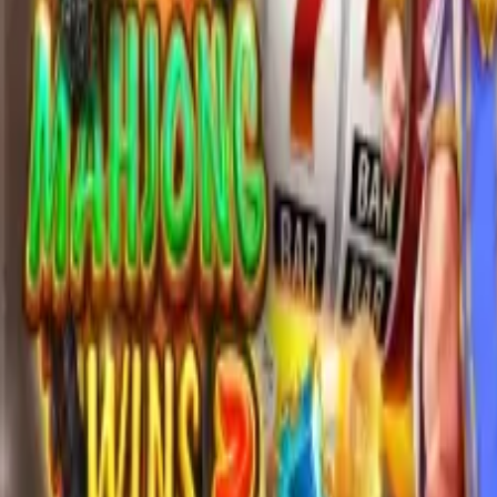
➡️ Syarat Withdraw: TURNOVER 5X dari jumlah deposit 
✅ Contoh: Deposit Rp40.000 x 5 = TO yang harus dica
➡️ Spin gratis akan hangus otomatis jika tidak dimaink
➡️ Tidak akan mendapatkan bonus Cashback
➡️ Dilarang melakukan kecurangan dalam bentuk apa p