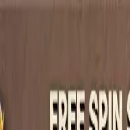
mal Rp40.000!