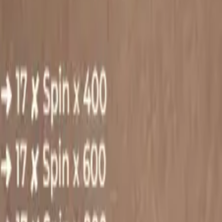
raw Mudah Tanpa Ribet
 aspek permainan. Mulai dari proses pendaftaran
satu alasan mengapa banyak pemain memilih
gera memulai permainan tanpa harus menunggu
a dan di mana saja. Sistem otomatis yang
main dapat menarik kemenangan mereka dalam
ngat penting, terutama bagi pemain yang