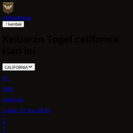
Daftar
Masuk
kembali
Keluaran Togel
california
Hari ini
CALIFORNIA
CF
1839
california
Jumat, 07 Agu
08.59
1
4
1