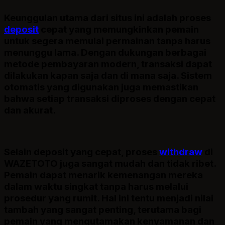
Keunggulan utama dari situs ini adalah proses
deposit
cepat yang memungkinkan pemain
untuk segera memulai permainan tanpa harus
menunggu lama. Dengan dukungan berbagai
metode pembayaran modern, transaksi dapat
dilakukan kapan saja dan di mana saja. Sistem
otomatis yang digunakan juga memastikan
bahwa setiap transaksi diproses dengan cepat
dan akurat.
Selain deposit yang cepat, proses
withdraw
di
WAZETOTO juga sangat mudah dan tidak ribet.
Pemain dapat menarik kemenangan mereka
dalam waktu singkat tanpa harus melalui
prosedur yang rumit. Hal ini tentu menjadi nilai
tambah yang sangat penting, terutama bagi
pemain yang mengutamakan kenyamanan dan