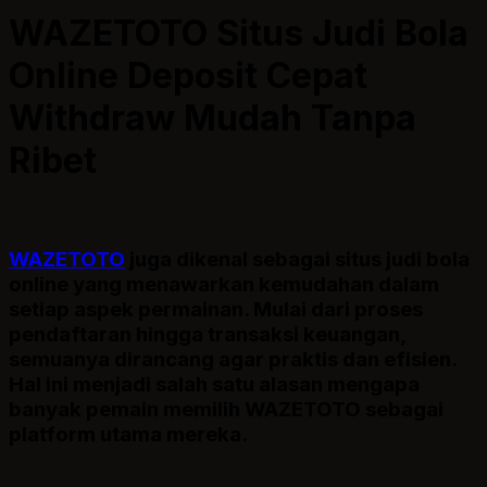
WAZETOTO Situs Judi Bola
Online Deposit Cepat
Withdraw Mudah Tanpa
Ribet
WAZETOTO
juga dikenal sebagai situs judi bola
online yang menawarkan kemudahan dalam
setiap aspek permainan. Mulai dari proses
pendaftaran hingga transaksi keuangan,
semuanya dirancang agar praktis dan efisien.
Hal ini menjadi salah satu alasan mengapa
banyak pemain memilih WAZETOTO sebagai
platform utama mereka.