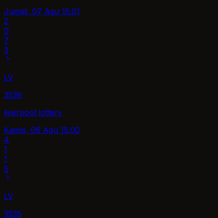
Jumat, 07 Agu
15.01
2
0
7
3
LV
3536
liverpool lottery
Kamis, 06 Agu
15.00
4
1
1
5
LV
3535