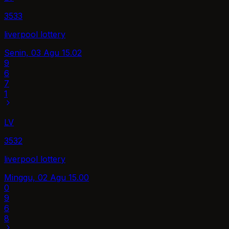
3533
liverpool lottery
Senin, 03 Agu
15.02
9
6
7
1
LV
3532
liverpool lottery
Minggu, 02 Agu
15.00
0
9
6
8