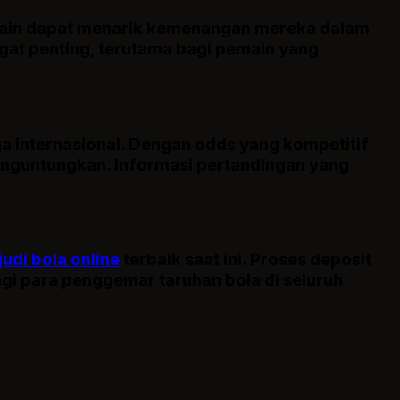
main dapat menarik kemenangan mereka dalam
ngat penting, terutama bagi pemain yang
ga internasional. Dengan odds yang kompetitif
nguntungkan. Informasi pertandingan yang
judi bola online
terbaik saat ini. Proses deposit
agi para penggemar taruhan bola di seluruh