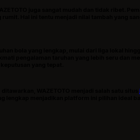
AZETOTO juga sangat mudah dan tidak ribet. Pe
rumit. Hal ini tentu menjadi nilai tambah yang sa
n bola yang lengkap, mulai dari liga lokal hing
mati pengalaman taruhan yang lebih seru dan me
keputusan yang tepat.
ditawarkan, WAZETOTO menjadi salah satu situs
g lengkap menjadikan platform ini pilihan ideal b