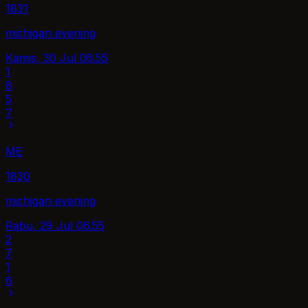
1831
michigan evening
Kamis, 30 Jul
06.55
1
8
5
7
ME
1830
michigan evening
Rabu, 29 Jul
06.55
2
7
1
6