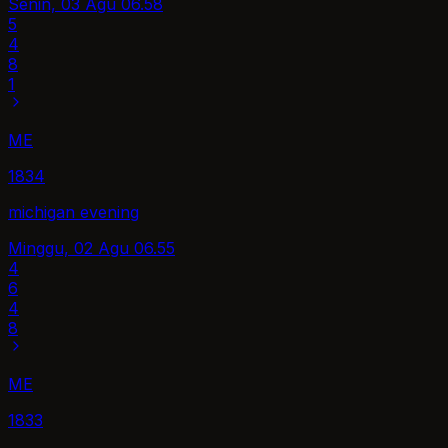
Senin, 03 Agu
06.58
5
4
8
1
ME
1834
michigan evening
Minggu, 02 Agu
06.55
4
6
4
8
ME
1833