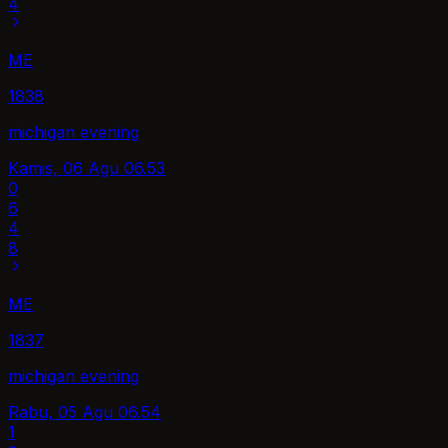
4
ME
1838
michigan evening
Kamis, 06 Agu
06.53
0
6
4
8
ME
1837
michigan evening
Rabu, 05 Agu
06.54
1