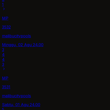
1
MP
3532
malibucitypools
Minggu, 02 Agu
24.00
3
4
4
3
MP
3531
malibucitypools
Sabtu, 01 Agu
24.00
5