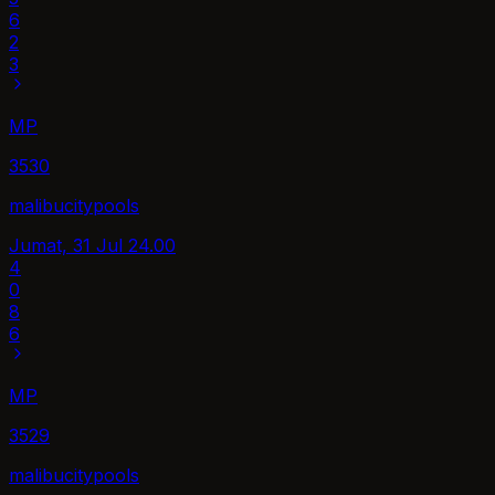
6
2
3
MP
3530
malibucitypools
Jumat, 31 Jul
24.00
4
0
8
6
MP
3529
malibucitypools