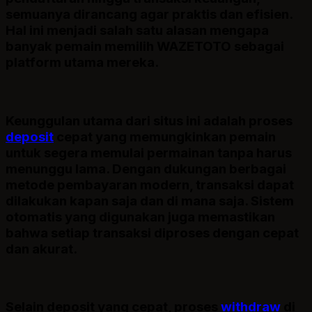
semuanya dirancang agar praktis dan efisien.
Hal ini menjadi salah satu alasan mengapa
banyak pemain memilih WAZETOTO sebagai
platform utama mereka.
Keunggulan utama dari situs ini adalah proses
deposit
cepat yang memungkinkan pemain
untuk segera memulai permainan tanpa harus
menunggu lama. Dengan dukungan berbagai
metode pembayaran modern, transaksi dapat
dilakukan kapan saja dan di mana saja. Sistem
otomatis yang digunakan juga memastikan
bahwa setiap transaksi diproses dengan cepat
dan akurat.
Selain deposit yang cepat, proses
withdraw
di