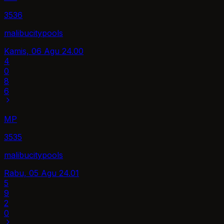
3536
malibucitypools
Kamis, 06 Agu
24.00
4
0
8
6
MP
3535
malibucitypools
Rabu, 05 Agu
24.01
5
9
2
0