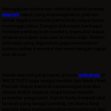
Keunggulan utama dari situs ini adalah proses
deposit
cepat yang memungkinkan pemain
untuk segera memulai permainan tanpa harus
menunggu lama. Dengan dukungan berbagai
metode pembayaran modern, transaksi dapat
dilakukan kapan saja dan di mana saja. Sistem
otomatis yang digunakan juga memastikan
bahwa setiap transaksi diproses dengan cepat
dan akurat.
Selain deposit yang cepat, proses
withdraw
di
WAZETOTO juga sangat mudah dan tidak ribet.
Pemain dapat menarik kemenangan mereka
dalam waktu singkat tanpa harus melalui
prosedur yang rumit. Hal ini tentu menjadi nilai
tambah yang sangat penting, terutama bagi
pemain yang mengutamakan kenyamanan dan