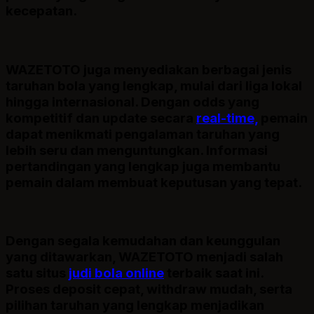
kecepatan.
WAZETOTO juga menyediakan berbagai jenis
taruhan bola yang lengkap, mulai dari liga lokal
hingga internasional. Dengan odds yang
kompetitif dan update secara
real-time,
pemain
dapat menikmati pengalaman taruhan yang
lebih seru dan menguntungkan. Informasi
pertandingan yang lengkap juga membantu
pemain dalam membuat keputusan yang tepat.
Dengan segala kemudahan dan keunggulan
yang ditawarkan, WAZETOTO menjadi salah
satu situs
judi bola online
terbaik saat ini.
Proses deposit cepat, withdraw mudah, serta
pilihan taruhan yang lengkap menjadikan