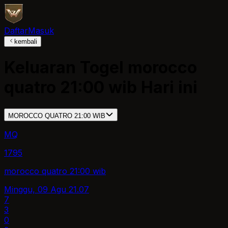
Daftar
Masuk
kembali
Keluaran Togel
morocco
quatro 21:00 wib
Hari ini
MOROCCO QUATRO 21:00 WIB
MQ
1795
morocco quatro 21:00 wib
Minggu, 09 Agu
21.07
7
3
0