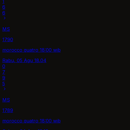
1
6
6
MS
1790
morocco quatro 18:00 wib
Rabu, 05 Agu
18.04
0
7
9
5
MS
1789
morocco quatro 18:00 wib