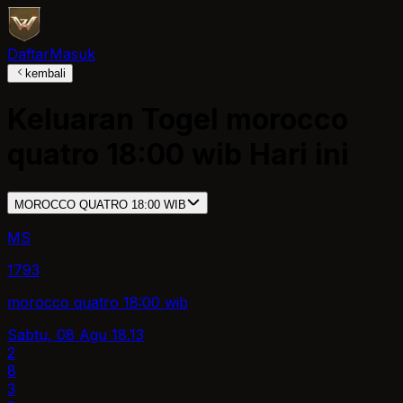
Daftar
Masuk
kembali
Keluaran Togel
morocco
quatro 18:00 wib
Hari ini
MOROCCO QUATRO 18:00 WIB
MS
1793
morocco quatro 18:00 wib
Sabtu, 08 Agu
18.13
2
8
3