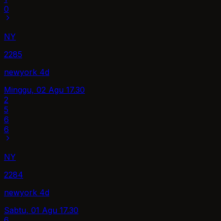
0
NY
2285
newyork 4d
Minggu, 02 Agu
17.30
2
5
6
6
NY
2284
newyork 4d
Sabtu, 01 Agu
17.30
6