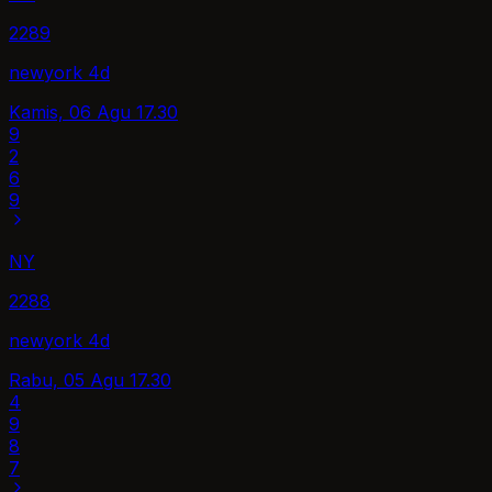
2289
newyork 4d
Kamis, 06 Agu
17.30
9
2
6
9
NY
2288
newyork 4d
Rabu, 05 Agu
17.30
4
9
8
7