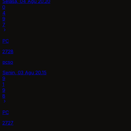
Selasa, 04 Agu
20.20
0
4
9
7
PC
2728
pcso
Senin, 03 Agu
20.15
9
1
9
8
PC
2727