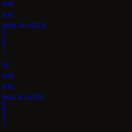
2725
pcso
Kamis, 30 Jul
20.18
5
7
6
1
PC
2724
pcso
Rabu, 29 Jul
20.19
6
9
4
7