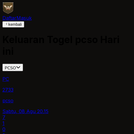
Daftar
Masuk
kembali
Keluaran Togel
pcso
Hari
ini
PCSO
PC
2733
pcso
Sabtu, 08 Agu
20.15
7
1
0