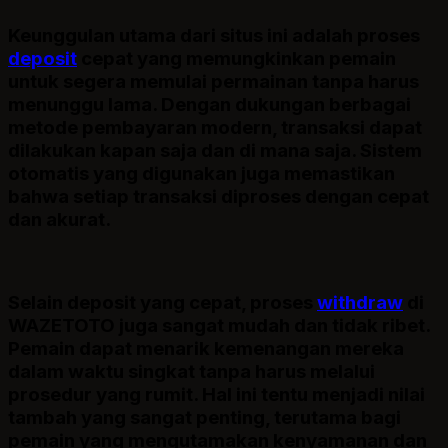
Keunggulan utama dari situs ini adalah proses
deposit
cepat yang memungkinkan pemain
untuk segera memulai permainan tanpa harus
menunggu lama. Dengan dukungan berbagai
metode pembayaran modern, transaksi dapat
dilakukan kapan saja dan di mana saja. Sistem
otomatis yang digunakan juga memastikan
bahwa setiap transaksi diproses dengan cepat
dan akurat.
Selain deposit yang cepat, proses
withdraw
di
WAZETOTO juga sangat mudah dan tidak ribet.
Pemain dapat menarik kemenangan mereka
dalam waktu singkat tanpa harus melalui
prosedur yang rumit. Hal ini tentu menjadi nilai
tambah yang sangat penting, terutama bagi
pemain yang mengutamakan kenyamanan dan