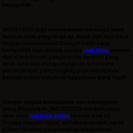
kecepatan.
WAZETOTO juga menyediakan berbagai jenis
taruhan bola yang lengkap, mulai dari liga lokal
hingga internasional. Dengan odds yang
kompetitif dan update secara
real-time,
pemain
dapat menikmati pengalaman taruhan yang
lebih seru dan menguntungkan. Informasi
pertandingan yang lengkap juga membantu
pemain dalam membuat keputusan yang tepat.
Dengan segala kemudahan dan keunggulan
yang ditawarkan, WAZETOTO menjadi salah
satu situs
judi bola online
terbaik saat ini.
Proses deposit cepat, withdraw mudah, serta
pilihan taruhan yang lengkap menjadikan