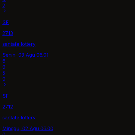
2
SF
2713
santafe lottery
Senin, 03 Agu
06.01
6
9
5
9
SF
2712
santafe lottery
Minggu, 02 Agu
06.00
0