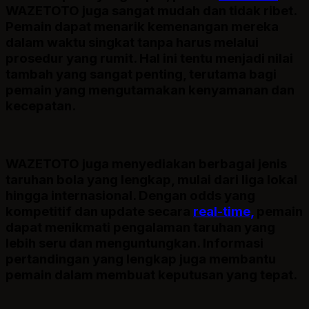
WAZETOTO juga sangat mudah dan tidak ribet.
Pemain dapat menarik kemenangan mereka
dalam waktu singkat tanpa harus melalui
prosedur yang rumit. Hal ini tentu menjadi nilai
tambah yang sangat penting, terutama bagi
pemain yang mengutamakan kenyamanan dan
kecepatan.
WAZETOTO juga menyediakan berbagai jenis
taruhan bola yang lengkap, mulai dari liga lokal
hingga internasional. Dengan odds yang
kompetitif dan update secara
real-time,
pemain
dapat menikmati pengalaman taruhan yang
lebih seru dan menguntungkan. Informasi
pertandingan yang lengkap juga membantu
pemain dalam membuat keputusan yang tepat.