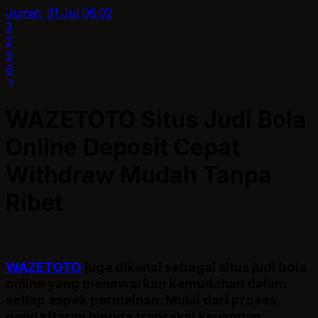
Jumat, 31 Jul
06.02
3
2
9
6
WAZETOTO Situs Judi Bola
Online Deposit Cepat
Withdraw Mudah Tanpa
Ribet
WAZETOTO
juga dikenal sebagai situs judi bola
online yang menawarkan kemudahan dalam
setiap aspek permainan. Mulai dari proses
pendaftaran hingga transaksi keuangan,