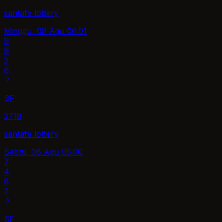
santafe lottery
Minggu, 09 Agu
06.01
9
9
2
6
SF
2718
santafe lottery
Sabtu, 08 Agu
06.00
7
4
8
2
SF