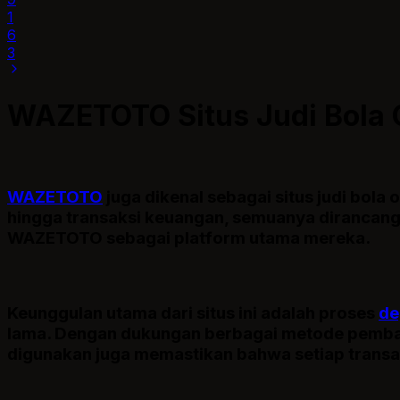
1
6
3
WAZETOTO Situs Judi Bola 
WAZETOTO
juga dikenal sebagai situs judi bol
hingga transaksi keuangan, semuanya dirancang a
WAZETOTO sebagai platform utama mereka.
Keunggulan utama dari situs ini adalah proses
de
lama. Dengan dukungan berbagai metode pembaya
digunakan juga memastikan bahwa setiap transa