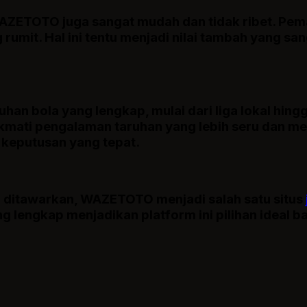
AZETOTO juga sangat mudah dan tidak ribet. Pe
rumit. Hal ini tentu menjadi nilai tambah yang sa
n bola yang lengkap, mulai dari liga lokal hing
mati pengalaman taruhan yang lebih seru dan me
keputusan yang tepat.
ditawarkan, WAZETOTO menjadi salah satu situs
g lengkap menjadikan platform ini pilihan ideal b