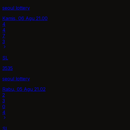
seoul lottery
Kamis, 06 Agu
21.00
4
4
7
3
SL
3535
seoul lottery
Rabu, 05 Agu
21.02
2
3
0
4
SL