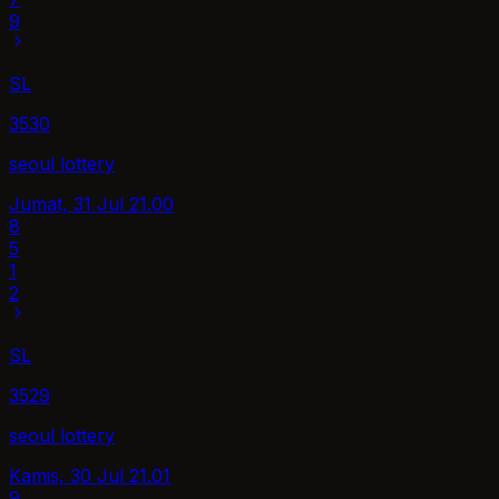
9
SL
3530
seoul lottery
Jumat, 31 Jul
21.00
8
5
1
2
SL
3529
seoul lottery
Kamis, 30 Jul
21.01
9