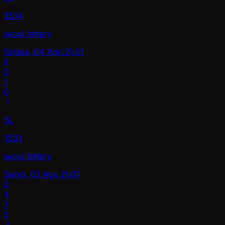
3534
seoul lottery
Selasa, 04 Agu
21.01
5
0
1
0
SL
3533
seoul lottery
Senin, 03 Agu
21.01
0
4
7
5