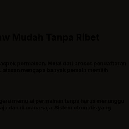
raw Mudah Tanpa Ribet
 aspek permainan. Mulai dari proses pendaftaran
satu alasan mengapa banyak pemain memilih
gera memulai permainan tanpa harus menunggu
a dan di mana saja. Sistem otomatis yang