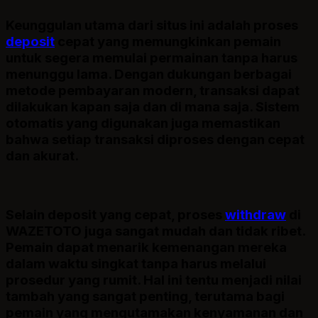
Keunggulan utama dari situs ini adalah proses
deposit
cepat yang memungkinkan pemain
untuk segera memulai permainan tanpa harus
menunggu lama. Dengan dukungan berbagai
metode pembayaran modern, transaksi dapat
dilakukan kapan saja dan di mana saja. Sistem
otomatis yang digunakan juga memastikan
bahwa setiap transaksi diproses dengan cepat
dan akurat.
Selain deposit yang cepat, proses
withdraw
di
WAZETOTO juga sangat mudah dan tidak ribet.
Pemain dapat menarik kemenangan mereka
dalam waktu singkat tanpa harus melalui
prosedur yang rumit. Hal ini tentu menjadi nilai
tambah yang sangat penting, terutama bagi
pemain yang mengutamakan kenyamanan dan