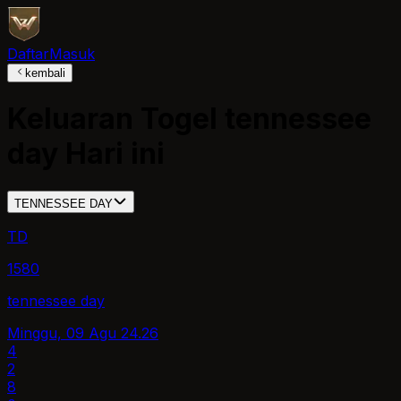
Daftar
Masuk
kembali
Keluaran Togel
tennessee
day
Hari ini
TENNESSEE DAY
TD
1580
tennessee day
Minggu, 09 Agu
24.26
4
2
8