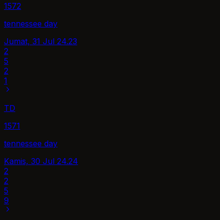
1572
tennessee day
Jumat, 31 Jul
24.23
2
5
2
1
TD
1571
tennessee day
Kamis, 30 Jul
24.24
2
2
5
9