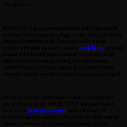
kecepatan.
WAZETOTO juga menyediakan berbagai jenis
taruhan bola yang lengkap, mulai dari liga lokal
hingga internasional. Dengan odds yang
kompetitif dan update secara
real-time,
pemain
dapat menikmati pengalaman taruhan yang
lebih seru dan menguntungkan. Informasi
pertandingan yang lengkap juga membantu
pemain dalam membuat keputusan yang tepat.
Dengan segala kemudahan dan keunggulan
yang ditawarkan, WAZETOTO menjadi salah
satu situs
judi bola online
terbaik saat ini.
Proses deposit cepat, withdraw mudah, serta
pilihan taruhan yang lengkap menjadikan