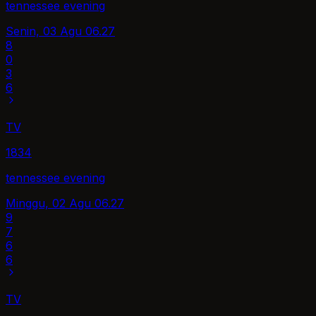
tennessee evening
Senin, 03 Agu
06.27
8
0
3
6
TV
1834
tennessee evening
Minggu, 02 Agu
06.27
9
7
6
6
TV