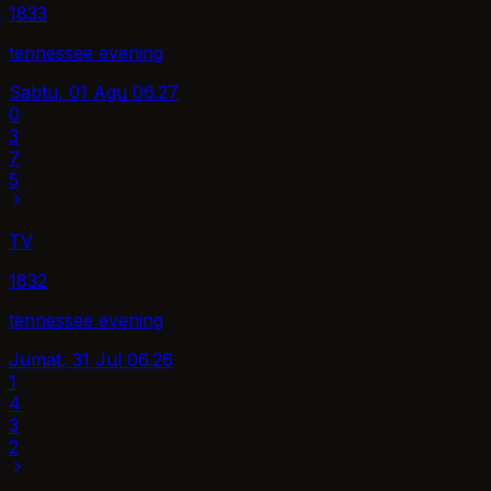
1833
tennessee evening
Sabtu, 01 Agu
06.27
0
3
7
5
TV
1832
tennessee evening
Jumat, 31 Jul
06.26
1
4
3
2