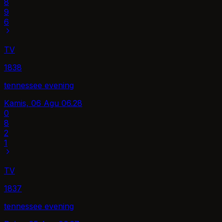
8
9
6
TV
1838
tennessee evening
Kamis, 06 Agu
06.28
0
8
2
1
TV
1837
tennessee evening