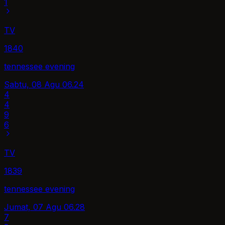
1
TV
1840
tennessee evening
Sabtu, 08 Agu
06.24
4
4
9
6
TV
1839
tennessee evening
Jumat, 07 Agu
06.28
7