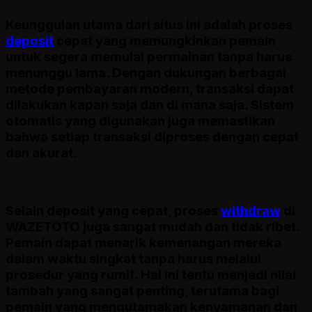
Keunggulan utama dari situs ini adalah proses
deposit
cepat yang memungkinkan pemain
untuk segera memulai permainan tanpa harus
menunggu lama. Dengan dukungan berbagai
metode pembayaran modern, transaksi dapat
dilakukan kapan saja dan di mana saja. Sistem
otomatis yang digunakan juga memastikan
bahwa setiap transaksi diproses dengan cepat
dan akurat.
Selain deposit yang cepat, proses
withdraw
di
WAZETOTO juga sangat mudah dan tidak ribet.
Pemain dapat menarik kemenangan mereka
dalam waktu singkat tanpa harus melalui
prosedur yang rumit. Hal ini tentu menjadi nilai
tambah yang sangat penting, terutama bagi
pemain yang mengutamakan kenyamanan dan