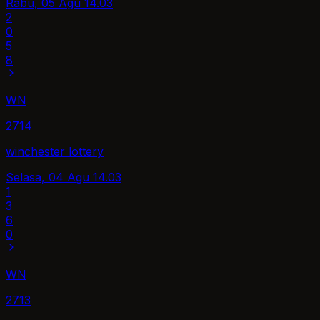
Rabu, 05 Agu
14.03
2
0
5
8
WN
2714
winchester lottery
Selasa, 04 Agu
14.03
1
3
6
0
WN
2713