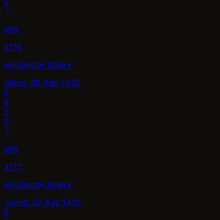
5
WN
2718
winchester lottery
Sabtu, 08 Agu
14.02
5
8
3
9
WN
2717
winchester lottery
Jumat, 07 Agu
14.01
8