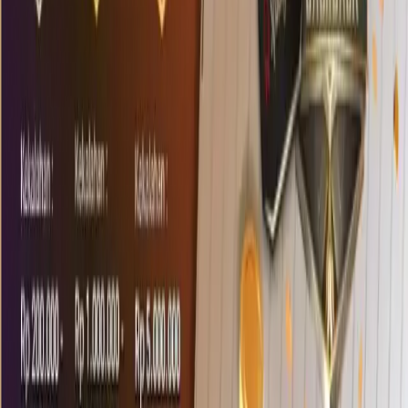
Pemain dapat menarik kemenangan mereka
dalam waktu singkat tanpa harus melalui
prosedur yang rumit. Hal ini tentu menjadi nilai
tambah yang sangat penting, terutama bagi
pemain yang mengutamakan kenyamanan dan
kecepatan.
WAZETOTO juga menyediakan berbagai jenis
taruhan bola yang lengkap, mulai dari liga lokal
hingga internasional. Dengan odds yang
kompetitif dan update secara
real-time,
pemain
dapat menikmati pengalaman taruhan yang
lebih seru dan menguntungkan. Informasi
pertandingan yang lengkap juga membantu
pemain dalam membuat keputusan yang tepat.