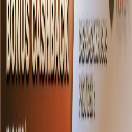
Harian 3D' ...'
Rincian
FREE SPIN 17✘ SPESIAL
PRAGMATIC
🎰✨ FREE SPIN 17✘ SPESIAL PRAGMATIC! ✨🎰 Khusus
untuk semua member baru & lama! Nikmati 17x Putaran'
...'
Rincian
CASHBACK SPESIAL - SUPER RICH
Cashback Spesial – Super Rich Promosi Cashback ini
hanya untuk: • PERMAINAN: Semua Game Provider
Sup' ...'
Rincian
LUCKYSPIN!! RODA BONUS
MINGGUAN