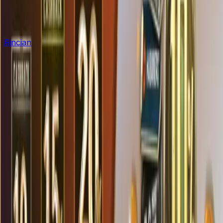
Info Cashback untuk MEMBER setia LXGROUP!
Cashback Pragmatic Play Kekalahan Rp200.000 –
Rp999.999 →' ...'
Rincian
WAZETOTO Situs Judi Bola
Online Deposit Cepat
Withdraw Mudah Tanpa
Ribet
WAZETOTO
juga dikenal sebagai situs judi bola
online yang menawarkan kemudahan dalam
setiap aspek permainan. Mulai dari proses
pendaftaran hingga transaksi keuangan,
semuanya dirancang agar praktis dan efisien.